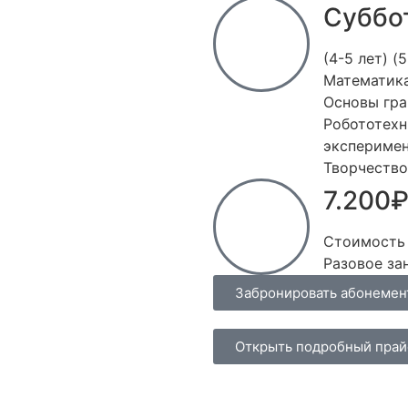
Суббот
(4-5 лет) (5
Математика
Основы гра
Робототехн
экспериме
Творчество
7.200
Стоимость 
Разовое за
Забронировать абонемен
Открыть подробный прай